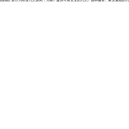
础植物护肤作为研发代工原则，为客户提供可靠安全的代工产品和服务。家安集团的代