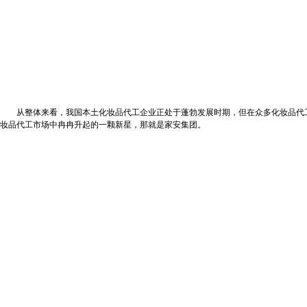
从整体来看，我国本土化妆品代工企业正处于蓬勃发展时期，但在众多化妆品代工
妆品代工市场中冉冉升起的一颗新星，那就是家安集团。