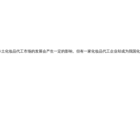
土化妆品代工市场的发展会产生一定的影响。但有一家化妆品代工企业却成为我国化