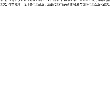
系列。生态护肤系列作为家安集团代工产品系列的重要内容，家安集团依托当地成熟
工实力非常雄厚，无论是代工品质，还是代工产品系列都能够与国际代工企业相媲美