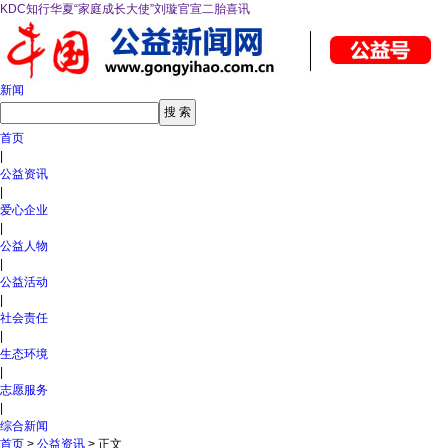
KDC知行华夏“家庭成长大使”刘璇官宣二胎喜讯
新闻
首页
|
公益资讯
|
爱心企业
|
公益人物
|
公益活动
|
社会责任
|
生态环境
|
志愿服务
|
综合新闻
首页
>
公益资讯
> 正文