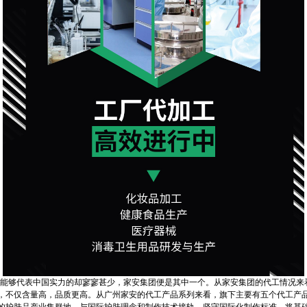
能够代表中国实力的却寥寥甚少，家安集团便是其中一个。从家安集团的代工情况来
，不仅含量高，品质更高。从广州家安的代工产品系列来看，旗下主要有五个代工产