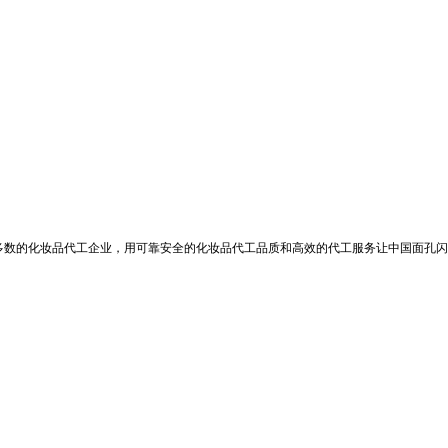
数的化妆品代工企业，用可靠安全的化妆品代工品质和高效的代工服务让中国面孔闪