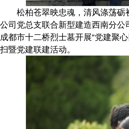
松柏苍翠映忠魂，清风涤荡砺初
公司党总支联合新型建造西南分公
成都市十二桥烈士墓开展“党建聚心
扫暨党建联建活动。