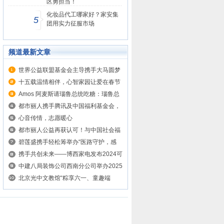
区勇担当！
化妆品代工哪家好？家安集
5
团用实力征服市场
频道最新文章
世界公益联盟基金会主导携手大马圆梦
影...
十五载温情相伴，心智家园让爱在春节
如...
Amos 阿麦斯请瑙鲁总统吃糖：瑙鲁总
统...
都市丽人携手腾讯及中国福利基金会，
向...
心音传情，志愿暖心
都市丽人公益再获认可！与中国社会福
利...
碧莲盛携手轻松筹举办“医路守护，感
恩...
携手共创未来——博西家电发布2024可
持...
中建八局装饰公司西南分公司举办2025
年...
北京光中文教馆“粽享六一、童趣端
午”...