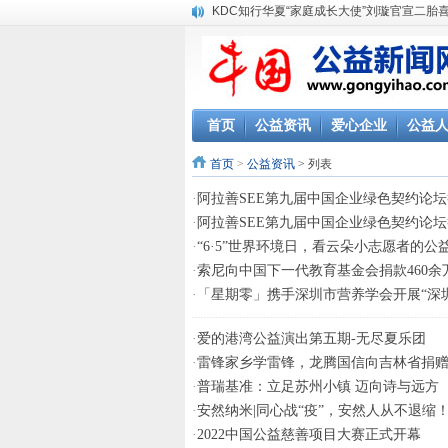
KDC知行华夏“家庭成长大使”刘璇官宣二胎
首页
公益资讯
爱心企业
公益
首页
>
公益资讯
> 列表
·
阿拉善SEE第九届中国企业绿色契约论
·
阿拉善SEE第九届中国企业绿色契约论
·
“6·5”世界环境日，看云朵小志愿者的公
·
索尼向中国下一代教育基金会捐款460余
·
「星期零」携手深圳市营养学会开展“深
·
爱的港湾公益演出第五期-无尽夏乐团
·
雷锋家乡学雷锋，龙腾国信向吉林省捐
·
普瑞基准：立足苏州小镇 迈向诗与远方
·
安然纳米|同心战“疫”，安然人从不退缩
·
2022中国公益慈善项目大赛正式开幕