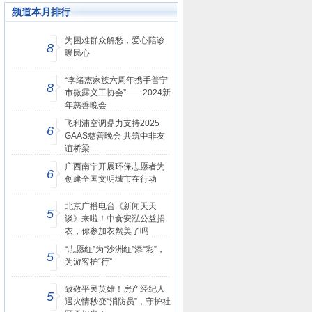
频道本月排行
为困难群众解愁，爱心陪诊
8
暖民心
“李绪杰家族六周年携手普宁
8
市微露义工协会”——2024新
年慈善晚会
飞利浦空调鼎力支持2025
6
GAAS慈善晚会 共筑中非友
谊桥梁
广西南宁开展环保志愿者为
6
创建全国文明城市在行动
北京广播电台《新闻天天
5
谈》来啦！中食安泓公益捐
衣，你参加衣然美了吗
“志愿红”为“沙洲红”添“彩”，
5
为游客护“行”
致敬平民英雄！房产经纪人
5
遇火情秒变“消防员”，守护社