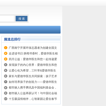
频道总排行
广西南宁开展环保志愿者为创建全国文
明城市在行动
走进读书日 静闻书香时，爱德华医生相
伴，让阅读成为一种习惯
四月公益：爱德华医生和您一起传递爱
与希望
发现孩子的内心世界：爱德华医生和您
一起探索孩子笔下的梦幻之旅
让爱心化为希望，三叶草&爱德华医生
护眼灯书香里的书香爱心捐赠圆满完成
家长与爱德华医生共同探索：孩子艺术
表达背后的情感世界
如何培养孩子的创造力——爱德华医生
和您一起了解艺术的真谛
都市丽人携手腾讯及中国福利基金会，
向广西三江捐赠青少女内衣
都市丽人公益再获认可！与中国社会福
利基金会合作的边疆女性关爱项目受民
十五载温情相伴，心智家园让爱在春节
政部表扬
如期而至