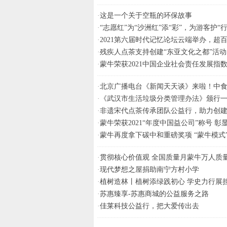
·
这是一个关于空瓶的环保故事
·
“志愿红”为“沙洲红”添“彩”，为游客护“行
·
2021第六届时代记忆论坛云端举办，超
·
残疾人点茶支持创建“东亚文化之都”活动
·
蒙牛荣获2021中国企业社会责任发展指
·
北京广播电台《新闻天天谈》来啦！中
·
《武汉市生活垃圾分类管理办法》颁行
·
非遗宋代点茶传承团队公益行，助力创建
·
蒙牛荣获2021“年度中国益公司”称号 
·
蒙牛再度拿下碳中和重磅奖项 “蒙牛模
·
贯彻核心价值观 全国质量月蒙牛万人质
·
现代梦想之屋捐助南宁方村小学
·
植树造林丨植树添绿践初心 学史力行展
·
苏惠臻享-苏惠商城的公益服务之路
·
佳莱科技公益行，把大爱传出去