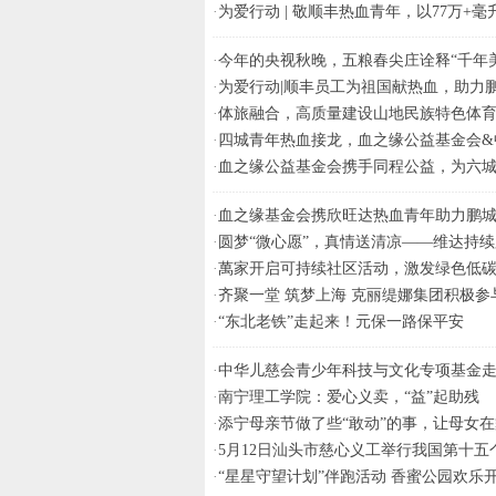
·
为爱行动 | 敬顺丰热血青年，以77万+
·
今年的央视秋晚，五粮春尖庄诠释“千年
·
为爱行动|顺丰员工为祖国献热血，助力
·
体旅融合，高质量建设山地民族特色体
·
四城青年热血接龙，血之缘公益基金会&
·
血之缘公益基金会携手同程公益，为六
·
血之缘基金会携欣旺达热血青年助力鹏
·
圆梦“微心愿”，真情送清凉——维达持
·
萬家开启可持续社区活动，激发绿色低
·
齐聚一堂 筑梦上海 克丽缇娜集团积极
·
“东北老铁”走起来！元保一路保平安
·
中华儿慈会青少年科技与文化专项基金
·
南宁理工学院：爱心义卖，“益”起助残
·
添宁母亲节做了些“敢动”的事，让母女在
·
5月12日汕头市慈心义工举行我国第十五
·
“星星守望计划”伴跑活动 香蜜公园欢乐