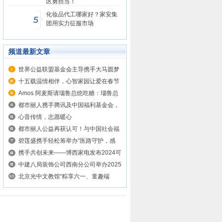
区勇担当！
化妆品代工哪家好？家安集
5
团用实力征服市场
频道最新文章
世界公益联盟基金会主导携手大马圆梦
影...
十五载温情相伴，心智家园让爱在春节
如...
Amos 阿麦斯请瑙鲁总统吃糖：瑙鲁总
统...
都市丽人携手腾讯及中国福利基金会，
向...
心音传情，志愿暖心
都市丽人公益再获认可！与中国社会福
利...
碧莲盛携手轻松筹举办“医路守护，感
恩...
携手共创未来——博西家电发布2024可
持...
中建八局装饰公司西南分公司举办2025
年...
北京光中文教馆“粽享六一、童趣端
午”...