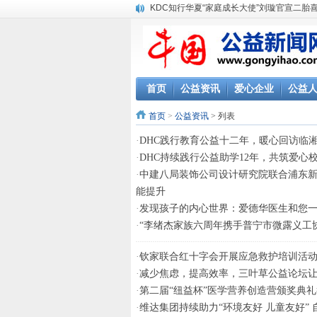
KDC知行华夏“家庭成长大使”刘璇官宣二胎
首页
公益资讯
爱心企业
公益
首页
>
公益资讯
> 列表
·
DHC践行教育公益十二年，暖心回访临
·
DHC持续践行公益助学12年，共筑爱心
·
中建八局装饰公司设计研究院联合浦东
能提升
·
发现孩子的内心世界：爱德华医生和您
·
“李绪杰家族六周年携手普宁市微露义工协
·
钦家联合红十字会开展应急救护培训活
·
减少焦虑，提高效率，三叶草公益论坛
·
第二届“纽益杯”医学营养创造营颁奖典
·
维达集团持续助力“环境友好 儿童友好”