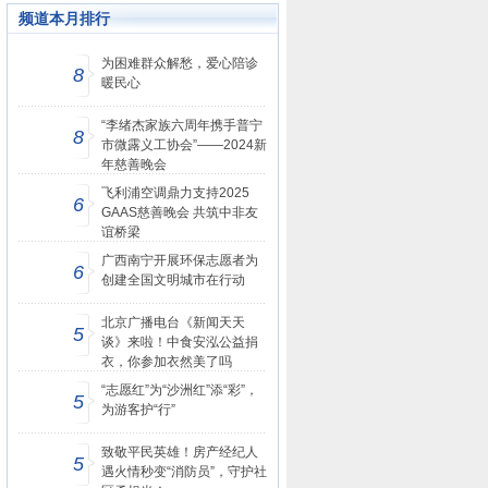
频道本月排行
为困难群众解愁，爱心陪诊
8
暖民心
“李绪杰家族六周年携手普宁
8
市微露义工协会”——2024新
年慈善晚会
飞利浦空调鼎力支持2025
6
GAAS慈善晚会 共筑中非友
谊桥梁
广西南宁开展环保志愿者为
6
创建全国文明城市在行动
北京广播电台《新闻天天
5
谈》来啦！中食安泓公益捐
衣，你参加衣然美了吗
“志愿红”为“沙洲红”添“彩”，
5
为游客护“行”
致敬平民英雄！房产经纪人
5
遇火情秒变“消防员”，守护社