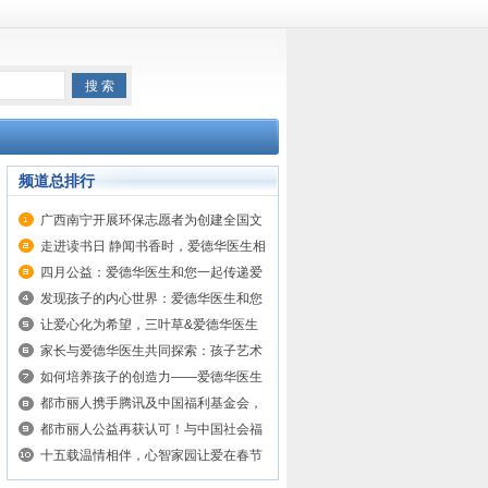
频道总排行
广西南宁开展环保志愿者为创建全国文
明城市在行动
走进读书日 静闻书香时，爱德华医生相
伴，让阅读成为一种习惯
四月公益：爱德华医生和您一起传递爱
与希望
发现孩子的内心世界：爱德华医生和您
一起探索孩子笔下的梦幻之旅
让爱心化为希望，三叶草&爱德华医生
护眼灯书香里的书香爱心捐赠圆满完成
家长与爱德华医生共同探索：孩子艺术
表达背后的情感世界
如何培养孩子的创造力——爱德华医生
和您一起了解艺术的真谛
都市丽人携手腾讯及中国福利基金会，
向广西三江捐赠青少女内衣
都市丽人公益再获认可！与中国社会福
利基金会合作的边疆女性关爱项目受民
十五载温情相伴，心智家园让爱在春节
政部表扬
如期而至